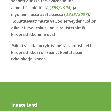
säädetty laissa terveydenhuollon
ammattihenkilöistä (
559/1994
) ja
myöhemmässä asetuksessa (
1338/2007
).
Koulutusvaatimusta valvoo Terveydenhuollon
oikeusturvakeskus, jonka rekisteröimiä
kiropraktikkomme ovat.
Mikäli sinulla on ryhtivirheitä, varmista että
kiropraktikkosi on saanut koulutuksen
ryhdinkorjaukseen.
Innate Lahti