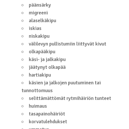
päänsärky
migreeni
alaselkäkipu
iskias
niskakipu
välilevyn pullistumiin liittyvät kivut
olkapääkipu
käsi- ja jalkakipu
jäätynyt olkapää
hartiakipu
käsien ja jalkojen puutuminen tai
tunnottomuus
selittämättömät rytmihäiriön tunteet
huimaus
tasapainohäiriöt
korvatulehdukset